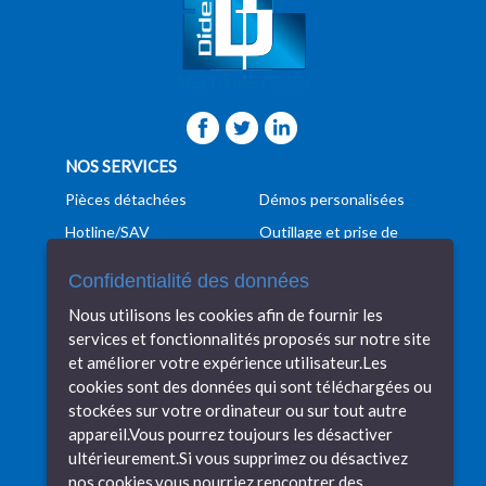
NOS SERVICES
Pièces détachées
Démos personalisées
Hotline/SAV
Outillage et prise de
pièces
Formation
Confidentialité des données
Programmation
Manutention
Nous utilisons les cookies afin de fournir les
Conseils techniques
Transport
services et fonctionnalités proposés sur notre site
Veille technologique
Financement
et améliorer votre expérience utilisateur.Les
cookies sont des données qui sont téléchargées ou
DIDELON MACHINES OUTILS
stockées sur votre ordinateur ou sur tout autre
Machines tolerie
Nos réalisations
appareil.Vous pourrez toujours les désactiver
ultérieurement.Si vous supprimez ou désactivez
Machine mécanique
Recrutement
nos cookies,vous pourriez rencontrer des