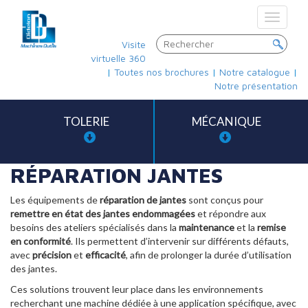
Toggle
navigat
Visite
virtuelle 360
|
Toutes nos brochures
|
Notre catalogue
|
Notre présentation
TOLERIE
MÉCANIQUE
RÉPARATION JANTES
Les équipements de
réparation de jantes
sont conçus pour
remettre en état des jantes endommagées
et répondre aux
besoins des ateliers spécialisés dans la
maintenance
et la
remise
en conformité
. Ils permettent d’intervenir sur différents défauts,
avec
précision
et
efficacité
, afin de prolonger la durée d’utilisation
des jantes.
Ces solutions trouvent leur place dans les environnements
recherchant une machine dédiée à une application spécifique, avec