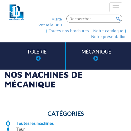
Toggle
navigat
Visite
virtuelle 360
|
Toutes nos brochures
|
Notre catalogue
|
Notre présentation
TOLERIE
MÉCANIQUE
NOS MACHINES DE
MÉCANIQUE
CATÉGORIES
Toutes les machines
Tour