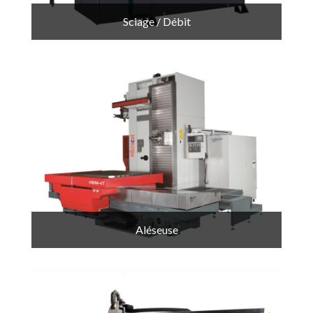
Sciage / Débit
Aléseuse