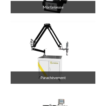
Mortaiseuse
Parachèvement