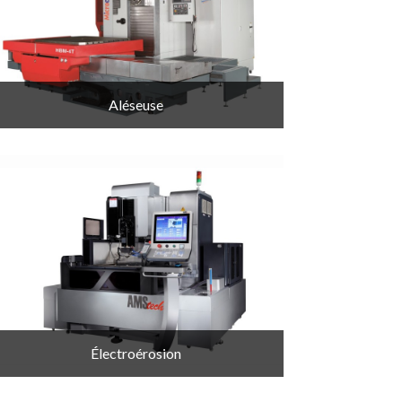
Aléseuse
Électroérosion