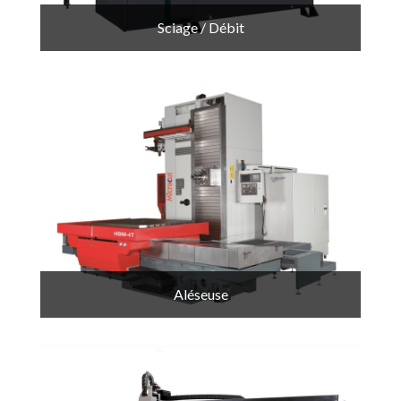
Sciage / Débit
Aléseuse