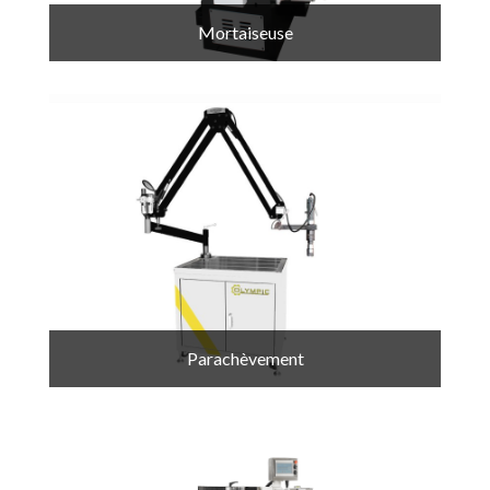
Mortaiseuse
Parachèvement