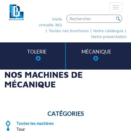
Toggle
navigat
Visite
virtuelle 360
|
Toutes nos brochures
|
Notre catalogue
|
Notre présentation
TOLERIE
MÉCANIQUE
NOS MACHINES DE
MÉCANIQUE
CATÉGORIES
Toutes les machines
Tour