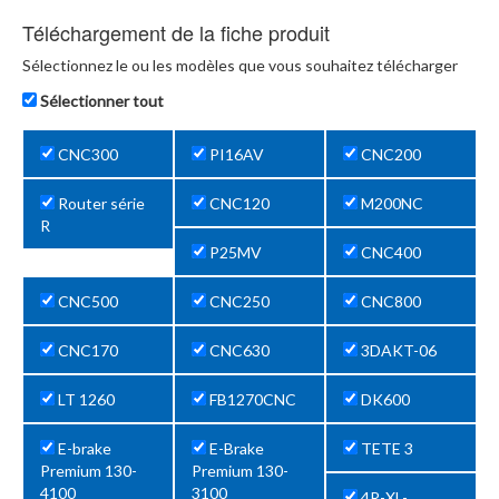
Téléchargement de la fiche produit
Sélectionnez le ou les modèles que vous souhaitez télécharger
Sélectionner tout
CNC300
PI16AV
CNC200
Router série
CNC120
M200NC
R
P25MV
CNC400
CNC500
CNC250
CNC800
CNC170
CNC630
3DAKT-06
LT 1260
FB1270CNC
DK600
E-brake
E-Brake
TETE 3
Premium 130-
Premium 130-
4100
3100
4R-XL-