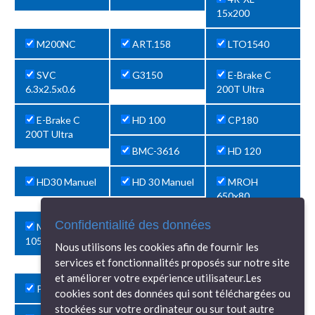
15x200
M200NC
ART.158
LTO1540
SVC
G3150
E-Brake C
6.3x2.5x0.6
200T Ultra
E-Brake C
HD 100
CP180
200T Ultra
BMC-3616
HD 120
HD30 Manuel
HD 30 Manuel
MROH
650x80
Confidentialité des données
MRM-H
LS2000
CFDD 100
1050x80
Nous utilisons les cookies afin de fournir les
APHS12540
PI16AV
services et fonctionnalités proposés sur notre site
et améliorer votre expérience utilisateur.Les
PI16AV
PH40NC
APHS26090
cookies sont des données qui sont téléchargées ou
stockées sur votre ordinateur ou sur tout autre