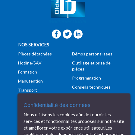
NOS SERVICES
Pièces détachées
Démos personalisées
Hotline/SAV
Outillage et prise de
pièces
Formation
Programmation
Manutention
Conseils techniques
Transport
Veille technologique
Financement
Confidentialité des données
DIDELON MACHINES OUTILS
Nous utilisons les cookies afin de fournir les
Machines tolerie
Nos réalisations
services et fonctionnalités proposés sur notre site
Machine mécanique
Recrutement
et améliorer votre expérience utilisateur.Les
cookies sont des données qui sont téléchargées ou