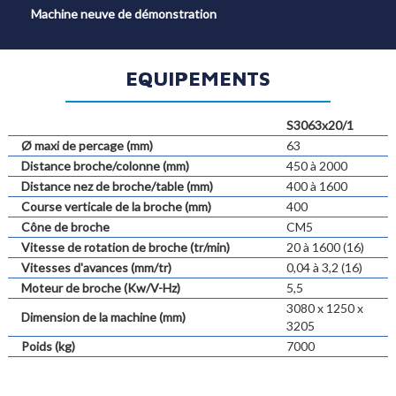
Machine neuve de démonstration
EQUIPEMENTS
S3063x20/1
Ø maxi de percage (mm)
63
Distance broche/colonne (mm)
450 à 2000
Distance nez de broche/table (mm)
400 à 1600
Course verticale de la broche (mm)
400
Cône de broche
CM5
Vitesse de rotation de broche (tr/min)
20 à 1600 (16)
Vitesses d'avances (mm/tr)
0,04 à 3,2 (16)
Moteur de broche (Kw/V-Hz)
5,5
3080 x 1250 x
Dimension de la machine (mm)
3205
Poids (kg)
7000