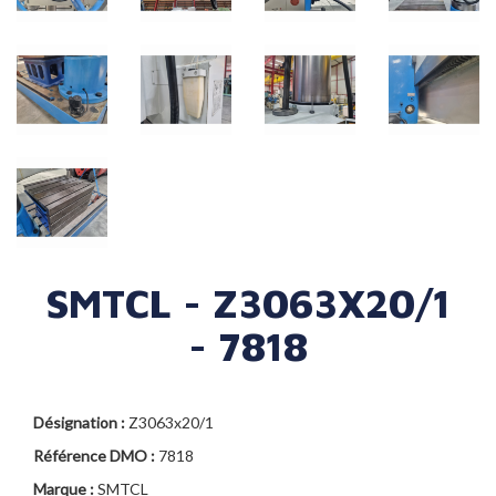
SMTCL - Z3063X20/1
- 7818
Désignation :
Z3063x20/1
Référence DMO :
7818
Marque :
SMTCL