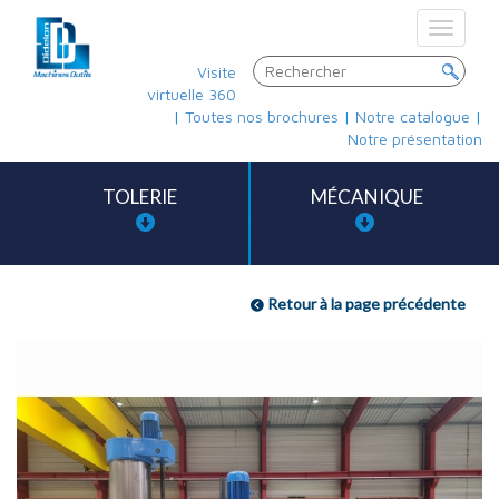
Toggle
navigat
Visite
virtuelle 360
|
Toutes nos brochures
|
Notre catalogue
|
Notre présentation
TOLERIE
MÉCANIQUE
Retour à la page précédente