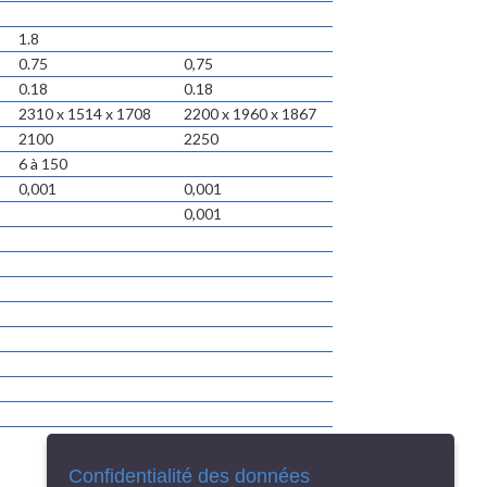
1.8
0.75
0,75
0.18
0.18
2310 x 1514 x 1708
2200 x 1960 x 1867
2100
2250
6 à 150
0,001
0,001
0,001
Confidentialité des données