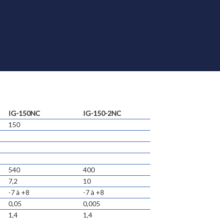
IG-150NC
IG-150-2NC
150
540
400
7,2
10
-7 à +8
-7 à +8
0,05
0,005
1,4
1,4