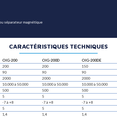
 / ou séparateur magnétique
CARACTÉRISTIQUES TECHNIQUES
OIG-200
OIG-200D
OIG-200DE
200
200
150
90
90
90
2000
2000
2000
10.000 à 50.000
10.000 à 50.000
10.000 à 50.000
500
500
500
5
5
5
-7 à +8
-7 à +8
-7 à +8
5
5
5
1,4
1,4
1,4