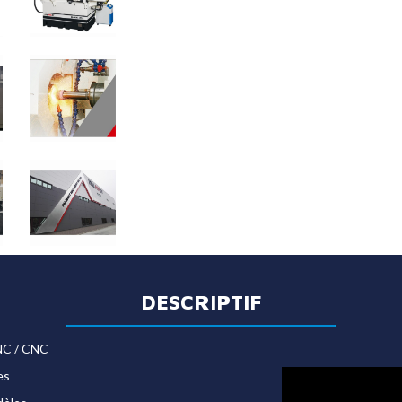
DESCRIPTIF
 NC / CNC
es