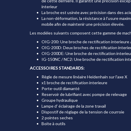
de cette derniere. Il garantit une précision excep
interieur
La broche est usinée avec précision dans des aci
La non-déformation, la résistance à l'usure maxim
mobile afin de maintenir une précision élevée.
Les modèles suivants composent cette gamme de mac
OIG-200: Une broche de rectification interieure 
OIG-200D: Deux broches de rectification interieu
OIG-200DE: Une broche de rectification interieur
IG-150NC / NC2: Une broche de rectification inte
ACCESSOIRES STANDARDS:
Règle de mesure linéaire Heidenhain sur l'axe X
x1 broche de rectification interieure
Porte-outil diamanté
Reservoir de lubrifiant avec pompe de relevage
Groupe hydraulique
Lampe d' éclairage de la zone travail
Dispostif de réglage de la tension de courroie
2 pointes seches
Boite à outils