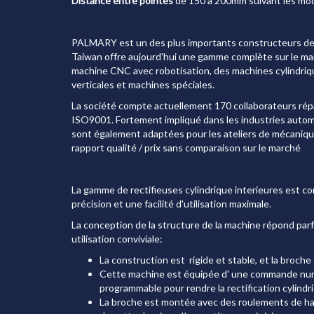
Distance entre pointes
de 150 à 200mm suivant les mo
PALMARY est un des plus importants constructeurs de 
Taiwan offre aujourd'hui une gamme complète sur le mar
machine CNC avec robotisation, des machines cylindrique
verticales et machines spéciales.
La société compte actuellement 170 collaborateurs répa
ISO9001. Fortement impliqué dans les industries autom
sont également adaptées pour les ateliers de mécanique
rapport qualité / prix sans comparaison sur le marché
La gamme de rectifieuses cylindrique interieures est 
précision et une facilité d'utilisation maximale.
La conception de la structure de la machine répond par
utilisation conviviale:
La construction est rigide et stable, et la broche
Cette machine est équipée d' une commande nu
programmable pour rendre la rectification cylindri
La broche est montée avec des roulements de hau