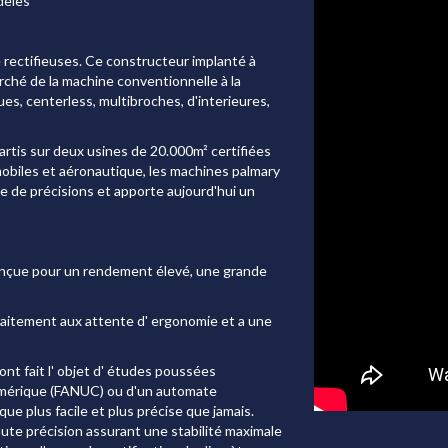
dèles
rectifieuses. Ce constructeur implanté à
ché de la machine conventionnelle à la
s, centerless, multibroches, d'interieures,
rtis sur deux usines de 20.000m² certifiées
obiles et aéronautique, les machines palmary
 de précisions et apporte aujourd'hui un
conçue pour un rendement élevé, une grande
faitement aux attente d' ergonomie et a une
 ont fait l' objet d' études poussées
mérique (FANUC) ou d'un automate
que plus facile et plus précise que jamais.
te précision assurant une stabilité maximale