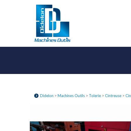
Didelon
>
Machines Outils
>
Tolerie
>
Cintreuse
>
Cin