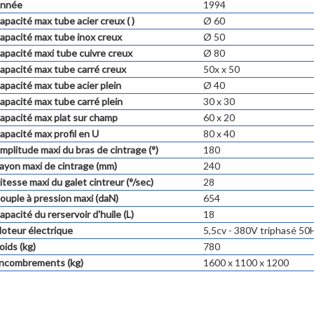
nnée
1994
apacité max tube acier creux ( )
Ø 60
apacité max tube inox creux
Ø 50
apacité maxi tube cuivre creux
Ø 80
apacité max tube carré creux
50x x 50
apacité max tube acier plein
Ø 40
apacité max tube carré plein
30 x 30
apacité max plat sur champ
60 x 20
apacité max profil en U
80 x 40
mplitude maxi du bras de cintrage (°)
180
ayon maxi de cintrage (mm)
240
itesse maxi du galet cintreur (°/sec)
28
ouple à pression maxi (daN)
654
apacité du rerservoir d'huile (L)
18
oteur électrique
5,5cv - 380V triphasé 50
oids (kg)
780
ncombrements (kg)
1600 x 1100 x 1200