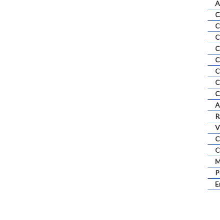
A
C
C
C
C
C
C
C
C
A
R
V
C
C
M
P
E