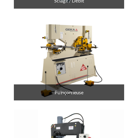
Sciage / Débit
Poinçonneuse