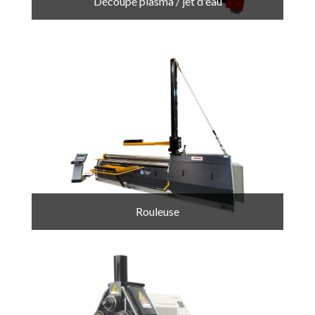
Découpe plasma / jet d'eau
Rouleuse