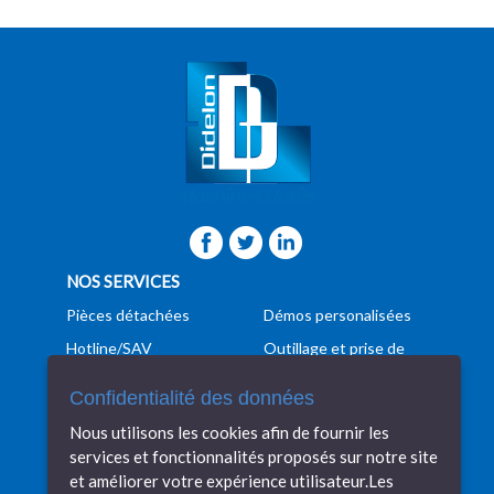
NOS SERVICES
Pièces détachées
Démos personalisées
Hotline/SAV
Outillage et prise de
pièces
Formation
Confidentialité des données
Programmation
Manutention
Nous utilisons les cookies afin de fournir les
Conseils techniques
Transport
services et fonctionnalités proposés sur notre site
Veille technologique
Financement
et améliorer votre expérience utilisateur.Les