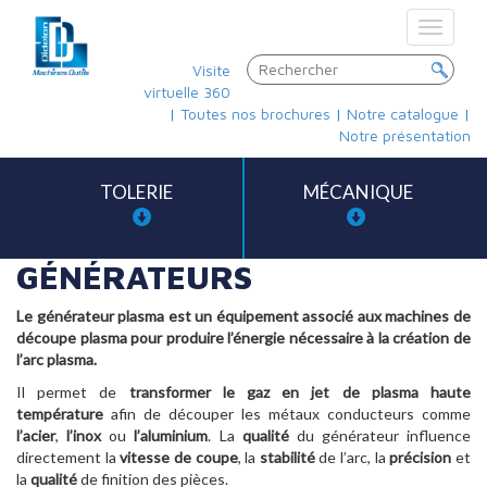
Toggle
navigat
Visite
virtuelle 360
|
Toutes nos brochures
|
Notre catalogue
|
Notre présentation
TOLERIE
MÉCANIQUE
GÉNÉRATEURS
Le générateur plasma est un équipement associé aux machines de
découpe plasma pour produire l’énergie nécessaire à la création de
l’arc plasma.
Il permet de
transformer le gaz en jet de plasma haute
température
afin de découper les métaux conducteurs comme
l’acier
,
l’inox
ou
l’aluminium
. La
qualité
du générateur influence
directement la
vitesse de coupe
, la
stabilité
de l’arc, la
précision
et
la
qualité
de finition des pièces.