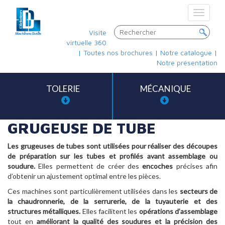
Toggle
navigat
Visite
virtuelle 360
|
Toutes nos brochures
|
Notre catalogue
|
Notre présentation
TOLERIE
MÉCANIQUE
GRUGEUSE DE TUBE
Les grugeuses de tubes sont utilisées pour réaliser des découpes
de préparation sur les tubes et profilés avant assemblage ou
soudure.
Elles permettent de créer des
encoches
précises afin
d’obtenir un ajustement optimal entre les pièces.
Ces machines sont particulièrement utilisées dans les
secteurs de
la chaudronnerie, de la serrurerie, de la tuyauterie et des
structures métalliques.
Elles facilitent les
opérations d’assemblage
tout en
améliorant la qualité des soudures et la précision des