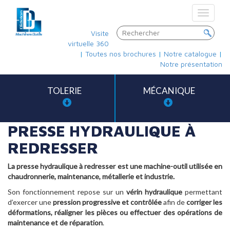
Toggle
navigat
Visite
virtuelle 360
|
Toutes nos brochures
|
Notre catalogue
|
Notre présentation
TOLERIE
MÉCANIQUE
PRESSE HYDRAULIQUE À
REDRESSER
La presse hydraulique à redresser est une machine-outil utilisée en
chaudronnerie, maintenance, métallerie et industrie.
Son fonctionnement repose sur un
vérin hydraulique
permettant
d’exercer une
pression progressive et contrôlée
afin de
corriger les
déformations, réaligner les pièces ou effectuer des opérations de
maintenance et de réparation
.