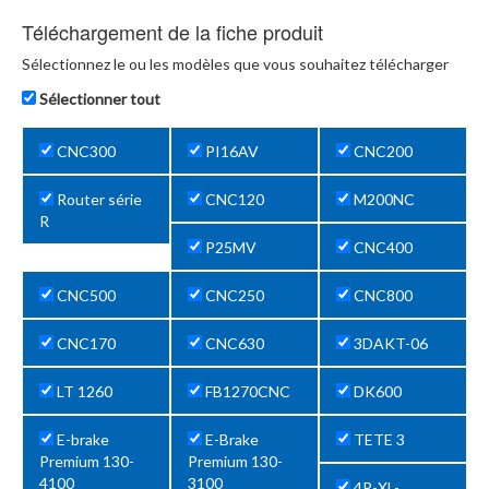
Téléchargement de la fiche produit
Sélectionnez le ou les modèles que vous souhaitez télécharger
Sélectionner tout
CNC300
PI16AV
CNC200
Router série
CNC120
M200NC
R
P25MV
CNC400
CNC500
CNC250
CNC800
CNC170
CNC630
3DAKT-06
LT 1260
FB1270CNC
DK600
E-brake
E-Brake
TETE 3
Premium 130-
Premium 130-
4100
3100
4R-XL-