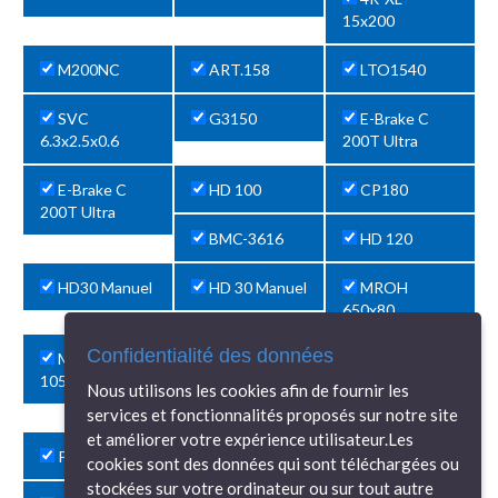
15x200
M200NC
ART.158
LTO1540
SVC
G3150
E-Brake C
6.3x2.5x0.6
200T Ultra
E-Brake C
HD 100
CP180
200T Ultra
BMC-3616
HD 120
HD30 Manuel
HD 30 Manuel
MROH
650x80
Confidentialité des données
MRM-H
LS2000
CFDD 100
1050x80
Nous utilisons les cookies afin de fournir les
APHS12540
PI16AV
services et fonctionnalités proposés sur notre site
et améliorer votre expérience utilisateur.Les
PI16AV
PH40NC
APHS26090
cookies sont des données qui sont téléchargées ou
stockées sur votre ordinateur ou sur tout autre