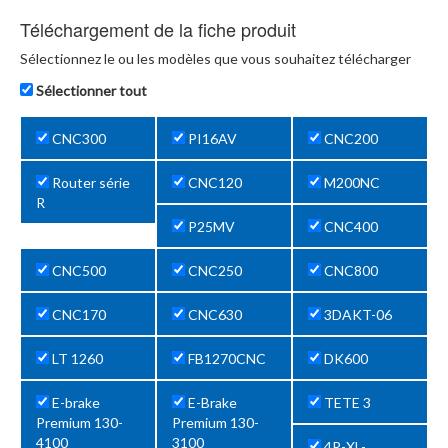
Téléchargement de la fiche produit
Sélectionnez le ou les modèles que vous souhaitez télécharger
Sélectionner tout
CNC300
PI16AV
CNC200
Router série
CNC120
M200NC
R
P25MV
CNC400
CNC500
CNC250
CNC800
CNC170
CNC630
3DAKT-06
LT 1260
FB1270CNC
DK600
E-brake
E-Brake
TETE 3
Premium 130-
Premium 130-
4100
3100
4R-XL-