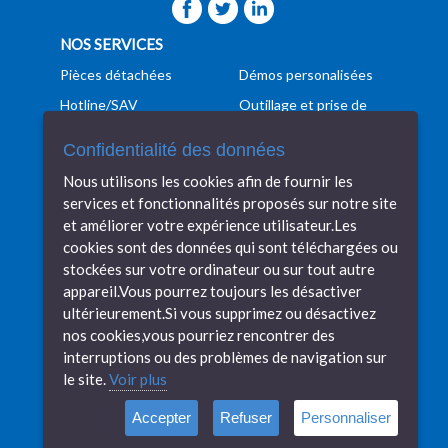
NOS SERVICES
Pièces détachées
Démos personalisées
Hotline/SAV
Outillage et prise de
pièces
Formation
Confidentialité des données
Programmation
Manutention
Nous utilisons les cookies afin de fournir les
Conseils techniques
Transport
services et fonctionnalités proposés sur notre site
Veille technologique
Financement
et améliorer votre expérience utilisateur.Les
cookies sont des données qui sont téléchargées ou
DIDELON MACHINES OUTILS
stockées sur votre ordinateur ou sur tout autre
Machines tolerie
Nos réalisations
appareil.Vous pourrez toujours les désactiver
ultérieurement.Si vous supprimez ou désactivez
Machine mécanique
Recrutement
nos cookies,vous pourriez rencontrer des
Nos marques
Contactez-nous
interruptions ou des problèmes de navigation sur
Notre showroom
Actualités
le site.
Voir plus
Notre histoire
Mentions légales
Accepter
Refuser
Personnaliser
Compétences