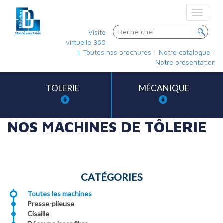
Toggle
navigat
Visite
virtuelle 360
|
Toutes nos brochures
|
Notre catalogue
|
Notre présentation
TOLERIE
MÉCANIQUE
NOS MACHINES DE TÔLERIE
CATÉGORIES
Toutes les machines
Presse-plieuse
Cisaille