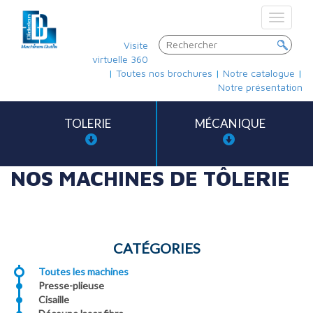
Toggle
navigat
Visite
virtuelle 360
|
Toutes nos brochures
|
Notre catalogue
|
Notre présentation
TOLERIE
MÉCANIQUE
NOS MACHINES DE TÔLERIE
CATÉGORIES
Toutes les machines
Presse-plieuse
Cisaille