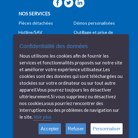
NOS SERVICES
Pièces détachées
Démos personalisées
Hotline/SAV
Outillage et prise de
pièces
Formation
Confidentialité des données
Programmation
Manutention
Nous utilisons les cookies afin de fournir les
Conseils techniques
Transport
services et fonctionnalités proposés sur notre site
Veille technologique
Financement
et améliorer votre expérience utilisateur.Les
cookies sont des données qui sont téléchargées ou
DIDELON MACHINES OUTILS
stockées sur votre ordinateur ou sur tout autre
Machines tolerie
Nos réalisations
appareil.Vous pourrez toujours les désactiver
ultérieurement.Si vous supprimez ou désactivez
Machine mécanique
Recrutement
nos cookies,vous pourriez rencontrer des
Nos marques
Contactez-nous
interruptions ou des problèmes de navigation sur
Notre showroom
Actualités
le site.
Voir plus
Notre histoire
Mentions légales
Accepter
Refuser
Personnaliser
Compétences