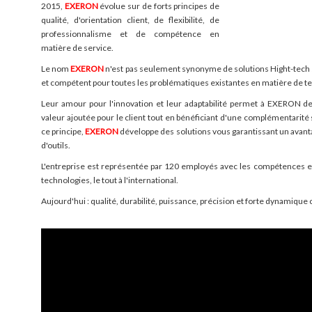
2015,
EXERON
évolue sur de forts principes de
qualité, d'orientation client, de flexibilité, de
professionnalisme et de compétence en
matière de service.
Le nom
EXERON
n'est pas seulement synonyme de solutions Hight-tec
et compétent pour toutes les problématiques existantes en matière de t
Leur amour pour l'innovation et leur adaptabilité permet à EXERON de
valeur ajoutée pour le client tout en bénéficiant d'une complémentarité 
ce principe,
EXERON
développe des solutions vous garantissant un avanta
d'outils.
L'entreprise est représentée par 120 employés avec les compétences e
technologies, le tout à l'international.
Aujourd'hui : qualité, durabilité, puissance, précision et forte dynamique