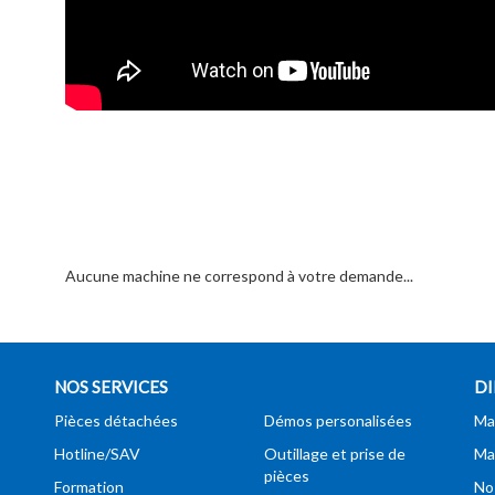
Aucune machine ne correspond à votre demande...
NOS SERVICES
DI
Pièces détachées
Démos personalisées
Ma
Hotline/SAV
Outillage et prise de
Ma
pièces
Formation
No