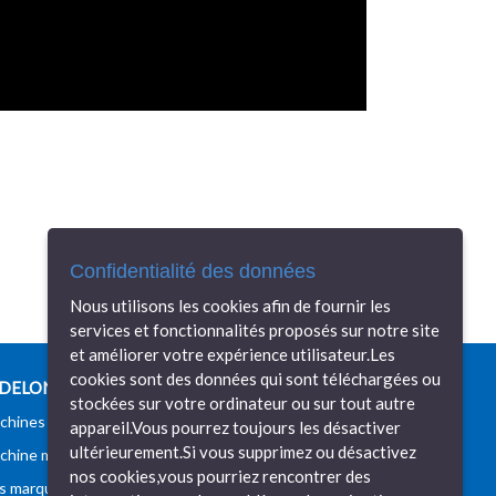
Confidentialité des données
Nous utilisons les cookies afin de fournir les
services et fonctionnalités proposés sur notre site
et améliorer votre expérience utilisateur.Les
cookies sont des données qui sont téléchargées ou
DELON MACHINES OUTILS
stockées sur votre ordinateur ou sur tout autre
chines tolerie
Nos réalisations
appareil.Vous pourrez toujours les désactiver
ultérieurement.Si vous supprimez ou désactivez
chine mécanique
Recrutement
nos cookies,vous pourriez rencontrer des
s marques
Contactez-nous