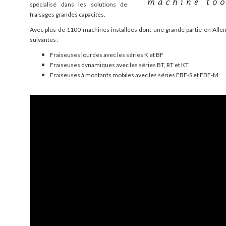
spécialisé dans les solutions de
fraisages grandes capacités.
Avec plus de 1100 machines installées dont une grande partie en All
suivantes :
Fraiseuses lourdes avec les séries K et BF
Fraiseuses dynamiques avec les séries BT, RT et KT
Fraiseuses à montants mobiles avec les séries FBF-S et FBF-M