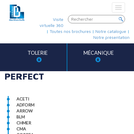
Toggle
navigat
Visite
virtuelle 360
|
Toutes nos brochures
|
Notre catalogue
|
Notre présentation
TOLERIE
MÉCANIQUE
PERFECT
ACETI
ADFORM
ARROW
BLM
CHMER
CMA