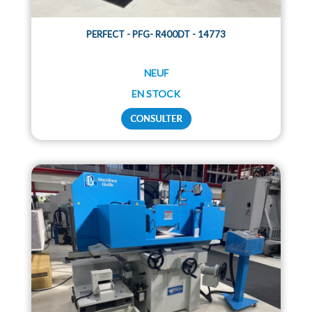
PERFECT - PFG- R400DT - 14773
NEUF
EN STOCK