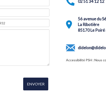
02 51 34 12 12
56 avenue du Sé
La Ribotière
85170 Le Poiré 
didelon@didelo
Accessibilité PSH : Nous c