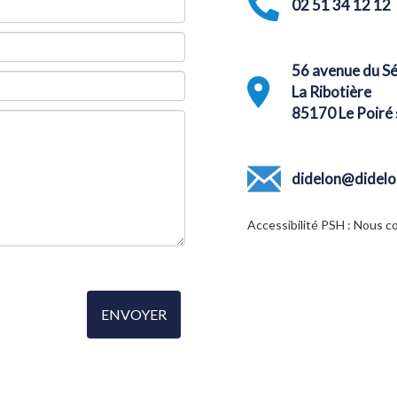
02 51 34 12 12
56 avenue du Sé
La Ribotière
85170 Le Poiré 
didelon@didelo
Accessibilité PSH : Nous c